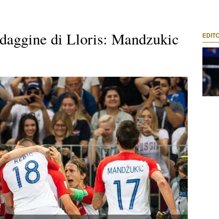
idaggine di Lloris: Mandzukic
EDIT