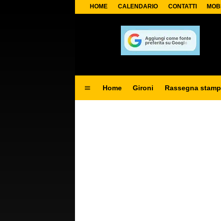
HOME
CALENDARIO
CONTATTI
MOB
Home
Gironi
Rassegna stamp