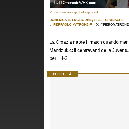
TUTTOmercatoWEB.com
© foto di www.imagephotoagency.it
DOMENICA 15 LUGLIO 2018, 18:31
CRONACHE
di
PIERPAOLO MATRONE
@PIEROMATRONE
La Croazia riapre il match quando manca
Mandzukic: il centravanti della Juventus
per il 4-2.
PUBBLICITÀ